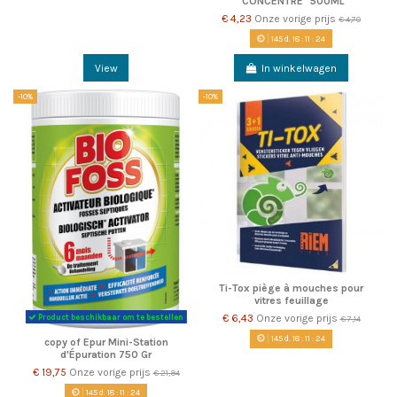
"CONCENTRE" 500ML
€ 4,23
Onze vorige prijs
€ 4,70
145
d.
18
:
11
:
22
View
In winkelwagen
-10%
-10%
Ti-Tox piège à mouches pour
vitres feuillage
€ 6,43
Onze vorige prijs
Product beschikbaar om te bestellen
€ 7,14
145
d.
18
:
11
:
22
copy of Epur Mini-Station
d'Épuration 750 Gr
€ 19,75
Onze vorige prijs
€ 21,94
145
d.
18
:
11
:
22