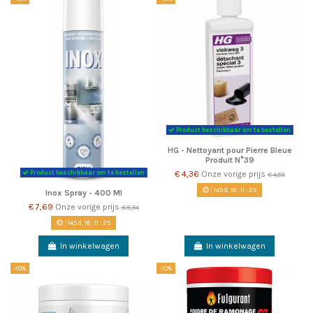
Product beschikbaar om te bestellen
HG - Nettoyant pour Pierre Bleue
Produit N°39
€ 4,36
Onze vorige prijs
Product beschikbaar om te bestellen
€ 4,85
145
d.
18
:
11
:
22
Inox Spray - 400 Ml
€ 7,69
Onze vorige prijs
€ 8,54
145
d.
18
:
11
:
22
In winkelwagen
In winkelwagen
-10%
-10%