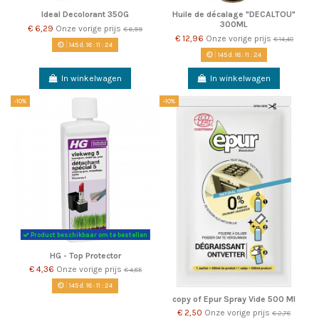
Ideal Decolorant 350G
Huile de décalage "DECALTOU"
300ML
€ 6,29
Onze vorige prijs
€ 6,99
€ 12,96
Onze vorige prijs
€ 14,40
145
d.
18
:
11
:
22
145
d.
18
:
11
:
22
In winkelwagen
In winkelwagen
-10%
-10%
Product beschikbaar om te bestellen
HG - Top Protector
€ 4,36
Onze vorige prijs
€ 4,85
145
d.
18
:
11
:
22
copy of Epur Spray Vide 500 Ml
€ 2,50
Onze vorige prijs
€ 2,78