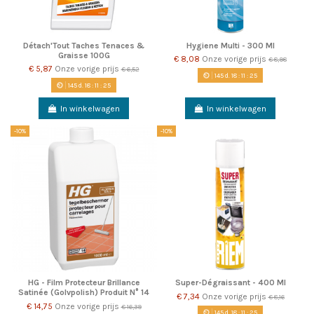
Détach'Tout Taches Tenaces &
Hygiene Multi - 300 Ml
Graisse 100G
€ 8,08
Onze vorige prijs
€ 8,98
€ 5,87
Onze vorige prijs
€ 6,52
145
d.
18
:
11
:
22
145
d.
18
:
11
:
22
In winkelwagen
In winkelwagen
-10%
-10%
HG - Film Protecteur Brillance
Super-Dégraissant - 400 Ml
Satinée (Golvpolish) Produit N° 14
€ 7,34
Onze vorige prijs
€ 8,16
€ 14,75
Onze vorige prijs
€ 16,39
145
d.
18
:
11
:
22