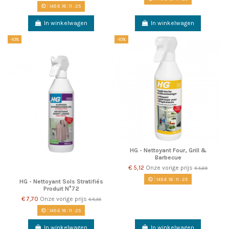
145
d.
18
:
11
:
22
In winkelwagen
In winkelwagen
-10%
-10%
HG - Nettoyant Four, Grill &
Barbecue
€ 5,12
Onze vorige prijs
€ 5,69
145
d.
18
:
11
:
22
HG - Nettoyant Sols Stratifiés
Produit N°72
€ 7,70
Onze vorige prijs
€ 8,55
145
d.
18
:
11
:
22
In winkelwagen
In winkelwagen