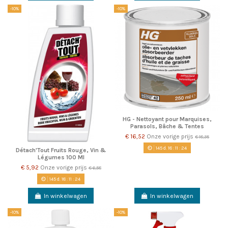
-10%
-10%
HG - Nettoyant pour Marquises,
Parasols, Bâche & Tentes
€ 16,52
Onze vorige prijs
€ 18,35
145
d.
18
:
11
:
22
Détach'Tout Fruits Rouge, Vin &
Légumes 100 Ml
€ 5,92
Onze vorige prijs
€ 6,58
145
d.
18
:
11
:
22
In winkelwagen
In winkelwagen
-10%
-10%