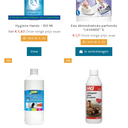
Product beschikbaar om te bestellen
Hygiene Hands - 150 Ml
Eau déminéralisée parfumée
"LAVANDE" 1L
€ 5,63
Onze vorige prijs
Van
€ 6,26
€ 1,71
Onze vorige prijs
€ 1,90
145
d.
18
:
11
:
22
145
d.
18
:
11
:
22
View
In winkelwagen
-10%
-10%