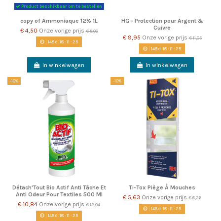
Product beschikbaar om te bestellen
copy of Ammoniaque 12% 1L
HG - Protection pour Argent &
Cuivre
€ 4,50
Onze vorige prijs
€ 5,00
€ 9,95
Onze vorige prijs
€ 11,05
145
d.
18
:
11
:
22
145
d.
18
:
11
:
22
In winkelwagen
In winkelwagen
-10%
-10%
Détach'Tout Bio Actif Anti Tâche Et
Ti-Tox Piège À Mouches
Anti Odeur Pour Textiles 500 Ml
€ 5,63
Onze vorige prijs
€ 6,26
€ 10,84
Onze vorige prijs
€ 12,04
145
d.
18
:
11
:
22
145
d.
18
:
11
:
22