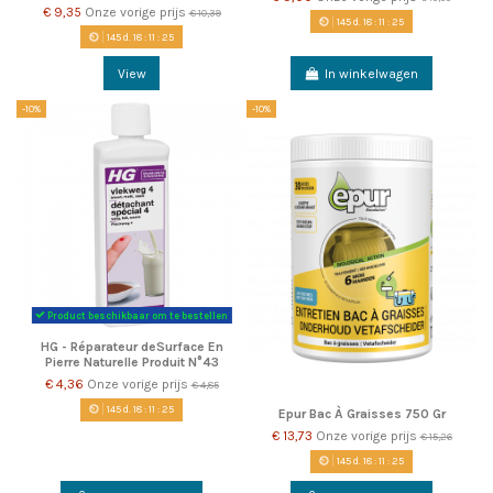
€ 9,35
Onze vorige prijs
€ 10,39
145
d.
18
:
11
:
22
145
d.
18
:
11
:
22
View
In winkelwagen
-10%
-10%
Product beschikbaar om te bestellen
HG - Réparateur deSurface En
Pierre Naturelle Produit N°43
€ 4,36
Onze vorige prijs
€ 4,85
145
d.
18
:
11
:
22
Epur Bac À Graisses 750 Gr
€ 13,73
Onze vorige prijs
€ 15,26
145
d.
18
:
11
:
22