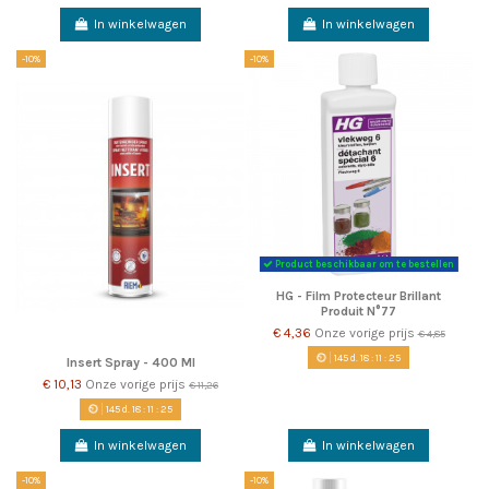
In winkelwagen
In winkelwagen
-10%
-10%
Product beschikbaar om te bestellen
HG - Film Protecteur Brillant
Produit N°77
€ 4,36
Onze vorige prijs
€ 4,85
145
d.
18
:
11
:
22
Insert Spray - 400 Ml
€ 10,13
Onze vorige prijs
€ 11,26
145
d.
18
:
11
:
22
In winkelwagen
In winkelwagen
-10%
-10%