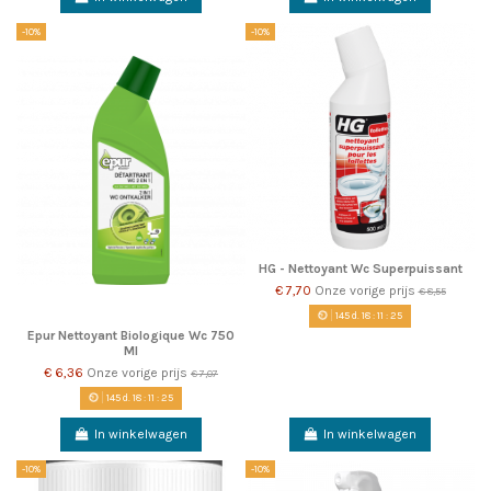
-10%
-10%
HG - Nettoyant Wc Superpuissant
€ 7,70
Onze vorige prijs
€ 8,55
145
d.
18
:
11
:
22
Epur Nettoyant Biologique Wc 750
Ml
€ 6,36
Onze vorige prijs
€ 7,07
145
d.
18
:
11
:
22
In winkelwagen
In winkelwagen
-10%
-10%