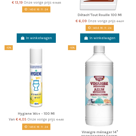
€ 13,19
Onze vorige prijs
€ 14,65
145
d.
18
:
11
:
22
Détach'Tout Rouille 100 Ml
€ 6,09
Onze vorige prijs
€ 6,77
145
d.
18
:
11
:
22
In winkelwagen
In winkelwagen
-10%
-10%
Hygiene Wc+ - 100 Ml
€ 4,05
Onze vorige prijs
Van
€ 4,50
145
d.
18
:
11
:
22
Vinaigre ménager 14°