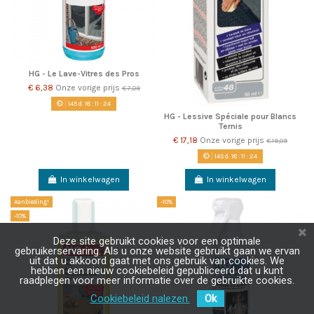
HG - Le Lave-Vitres des Pros
€ 6,38
Onze vorige prijs
€ 7,09
145
d.
18
:
11
:
22
HG - Lessive Spéciale pour Blancs
Ternis
€ 17,18
Onze vorige prijs
€ 19,09
145
d.
18
:
11
:
22
In winkelwagen
In winkelwagen
Aanbieding!
-10%
-10%
Deze site gebruikt cookies voor een optimale
gebruikerservaring. Als u onze website gebruikt gaan we ervan
uit dat u akkoord gaat met ons gebruik van cookies. We
hebben een nieuw cookiebeleid gepubliceerd dat u kunt
raadplegen voor meer informatie over de gebruikte cookies.
Cookiebeleid nalezen.
Ok