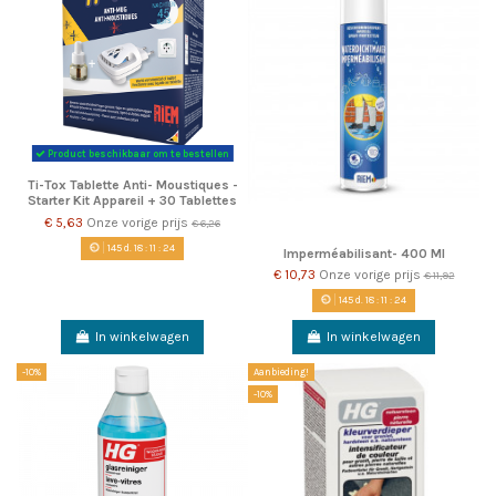
Product beschikbaar om te bestellen
Ti-Tox Tablette Anti- Moustiques -
Starter Kit Appareil + 30 Tablettes
€ 5,63
Onze vorige prijs
€ 6,26
145
d.
18
:
11
:
22
Imperméabilisant- 400 Ml
€ 10,73
Onze vorige prijs
€ 11,92
145
d.
18
:
11
:
22
In winkelwagen
In winkelwagen
-10%
Aanbieding!
-10%