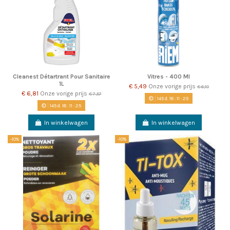
Cleanest Détartrant Pour Sanitaire
Vitres - 400 Ml
1L
€ 5,49
Onze vorige prijs
€ 6,10
€ 6,81
Onze vorige prijs
€ 7,57
145
d.
18
:
11
:
22
145
d.
18
:
11
:
22
In winkelwagen
In winkelwagen
-10%
-10%