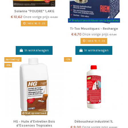
Solarine "POUDRE" 1,4KG
€ 10,62
Onze vorige prijs
€ 11,80
Product beschikbaar om te bestellen
145
d.
18
:
11
:
22
Ti-Tox Moustiques - Recharge
€ 6,70
Onze vorige prijs
€ 7,44
145
d.
18
:
11
:
22
In winkelwagen
In winkelwagen
Aanbieding!
-10%
-10%
Niet op voorraad
HG - Huile d’Entretien Bois
Déboucheur industriel 1L
d’Essences Tropicales
€ 9,00
Onze vorige prijs
€ 10,00