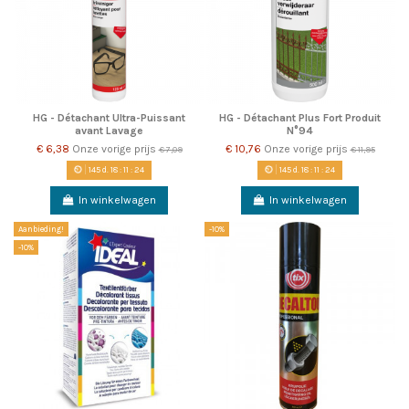
HG - Détachant Ultra-Puissant
HG - Détachant Plus Fort Produit
avant Lavage
N°94
€ 6,38
Onze vorige prijs
€ 10,76
Onze vorige prijs
€ 7,09
€ 11,95
145
d.
18
:
11
:
22
145
d.
18
:
11
:
22
In winkelwagen
In winkelwagen
Aanbieding!
-10%
-10%