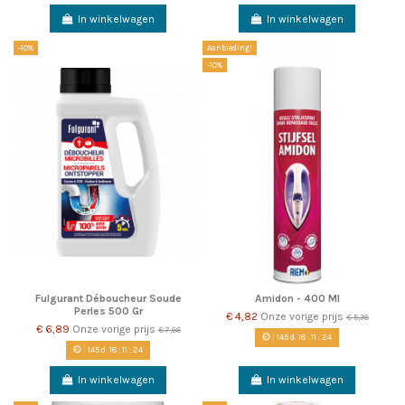
In winkelwagen
In winkelwagen
-10%
Aanbieding!
-10%
Fulgurant Déboucheur Soude
Amidon - 400 Ml
Perles 500 Gr
€ 4,82
Onze vorige prijs
€ 5,36
€ 6,89
Onze vorige prijs
€ 7,66
145
d.
18
:
11
:
22
145
d.
18
:
11
:
22
In winkelwagen
In winkelwagen