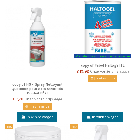
Product beschikbaar om te bestellen
copy of Fabel Haltogel 1 L
€ 19,92
Onze vorige prijs
€ 22,13
145
d.
18
:
11
:
22
copy of HG - Spray Nettoyant
Quotidien pour Sols Stratifiés
Produit N°71
€ 7,70
Onze vorige prijs
€ 8,55
145
d.
18
:
11
:
22
In winkelwagen
In winkelwagen
-10%
-10%