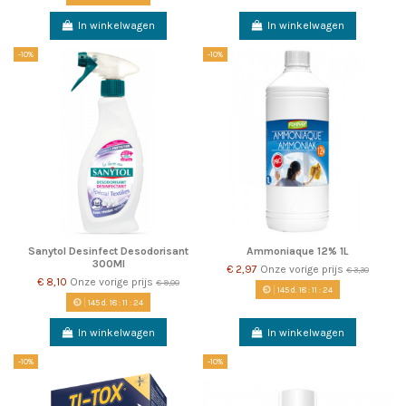
In winkelwagen
In winkelwagen
-10%
-10%
Sanytol Desinfect Desodorisant
Ammoniaque 12% 1L
300Ml
€ 2,97
Onze vorige prijs
€ 3,30
€ 8,10
Onze vorige prijs
€ 9,00
145
d.
18
:
11
:
22
145
d.
18
:
11
:
22
In winkelwagen
In winkelwagen
-10%
-10%