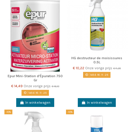
HG destructeur de moisissures
0.5L
€ 10,22
Onze vorige prijs
€ 11,35
145
d.
18
:
11
:
22
Epur Mini-Station d'Épuration 750
Gr
€ 14,49
Onze vorige prijs
€ 16,10
145
d.
18
:
11
:
22
In winkelwagen
In winkelwagen
-10%
-10%