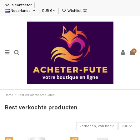
Nous contacter
Nederlands
EUR €
Wishlist (
0
)
0
Home
Best verkochte producten
Best verkochte producten
Verkopen, van hoog naar laag
238
-10%
-10%