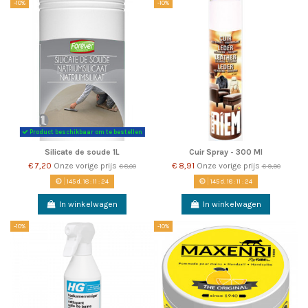
-10%
-10%
Product beschikbaar om te bestellen
Silicate de soude 1L
Cuir Spray - 300 Ml
€ 7,20
Onze vorige prijs
€ 8,91
Onze vorige prijs
€ 8,00
€ 9,90
145
d.
18
:
11
:
22
145
d.
18
:
11
:
22
In winkelwagen
In winkelwagen
-10%
-10%