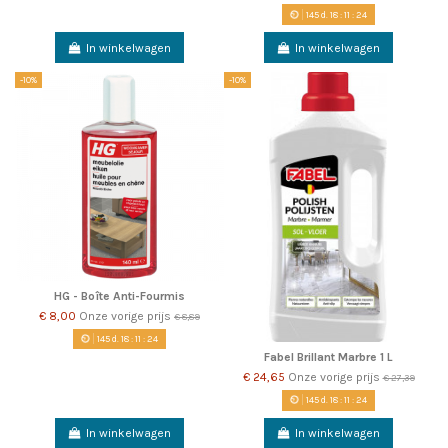
145
d.
18
:
11
:
22
In winkelwagen
In winkelwagen
-10%
-10%
HG - Boîte Anti-Fourmis
€ 8,00
Onze vorige prijs
€ 8,89
145
d.
18
:
11
:
22
Fabel Brillant Marbre 1 L
€ 24,65
Onze vorige prijs
€ 27,39
145
d.
18
:
11
:
22
In winkelwagen
In winkelwagen