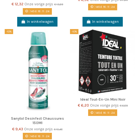
€ 12,32
Onze vorige prijs
€ 13,69
145
d.
18
:
11
:
22
145
d.
18
:
11
:
22
In winkelwagen
In winkelwagen
-10%
-10%
Ideal Tout-En-Un Mini Noir
€ 6,20
Onze vorige prijs
€ 6,89
145
d.
18
:
11
:
22
Sanytol Desinfect Chaussures
150Ml
€ 9,43
Onze vorige prijs
€ 10,48
145
d.
18
:
11
:
22