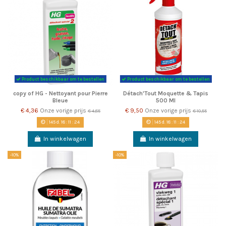
Product beschikbaar om te bestellen
Product beschikbaar om te bestellen
copy of HG - Nettoyant pour Pierre
Détach'Tout Moquette & Tapis
Bleue
500 Ml
€ 4,36
Onze vorige prijs
€ 9,50
Onze vorige prijs
€ 4,85
€ 10,55
145
d.
18
:
11
:
22
145
d.
18
:
11
:
22
In winkelwagen
In winkelwagen
-10%
-10%