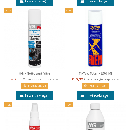
In winkelwagen
In winkelwagen
-10%
-10%
HG - Nettoyant Vitre
Ti-Tox Total - 250 Ml
€ 9,50
Onze vorige prijs
€ 10,39
Onze vorige prijs
€ 10,55
€ 11,54
145
d.
18
:
11
:
22
145
d.
18
:
11
:
22
In winkelwagen
In winkelwagen
-10%
-10%