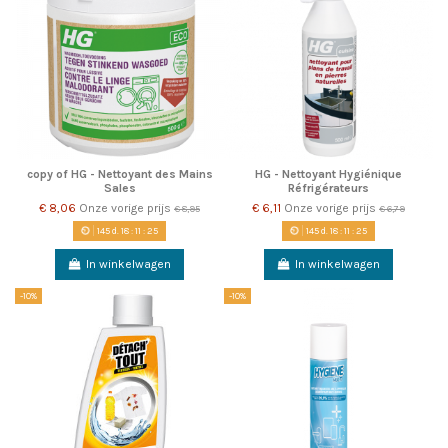
copy of HG - Nettoyant des Mains
HG - Nettoyant Hygiénique
Sales
Réfrigérateurs
€ 8,06
Onze vorige prijs
€ 6,11
Onze vorige prijs
€ 8,95
€ 6,79
145
d.
18
:
11
:
22
145
d.
18
:
11
:
22
In winkelwagen
In winkelwagen
-10%
-10%