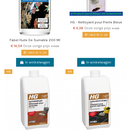
Product beschikbaar om te bestellen
HG - Nettoyant pour Pierre Bleue
€ 4,36
Onze vorige prijs
€ 4,85
145
d.
18
:
11
:
22
Fabel Huile De Sumatra 200 Ml
€ 14,04
Onze vorige prijs
€ 15,60
145
d.
18
:
11
:
22
In winkelwagen
In winkelwagen
-10%
-10%