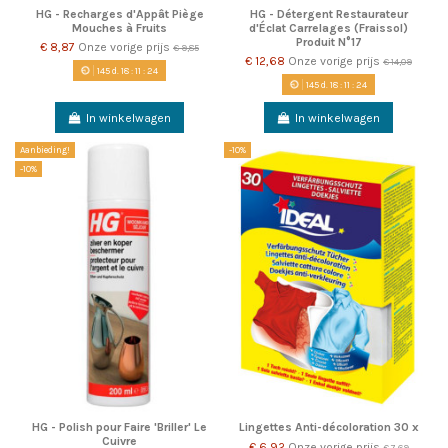
HG - Recharges d'Appât Piège
HG - Détergent Restaurateur
Mouches à Fruits
d'Éclat Carrelages (Fraissol)
Produit N°17
€ 8,87
Onze vorige prijs
€ 9,85
€ 12,68
Onze vorige prijs
€ 14,09
145
d.
18
:
11
:
22
145
d.
18
:
11
:
22
In winkelwagen
In winkelwagen
Aanbieding!
-10%
-10%
HG - Polish pour Faire 'Briller' Le
Lingettes Anti-décoloration 30 x
Cuivre
€ 6,92
Onze vorige prijs
€ 7,69