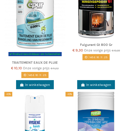
Fulgurant Gt 800 Gr
€ 9,30
Onze vorige prijs
€ 10,33
Product beschikbaar om te bestellen
145
d.
18
:
11
:
22
TRAITEMENT EAUX DE PLUIE
€ 10,10
Onze vorige prijs
€ 11,22
145
d.
18
:
11
:
22
In winkelwagen
In winkelwagen
-10%
-10%