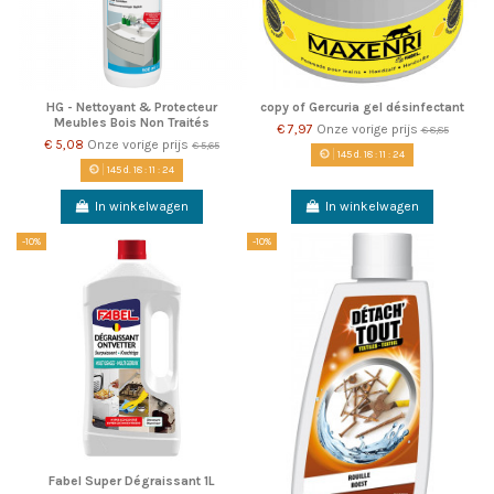
HG - Nettoyant & Protecteur
copy of Gercuria gel désinfectant
Meubles Bois Non Traités
€ 7,97
Onze vorige prijs
€ 8,85
€ 5,08
Onze vorige prijs
€ 5,65
145
d.
18
:
11
:
22
145
d.
18
:
11
:
22
In winkelwagen
In winkelwagen
-10%
-10%
Fabel Super Dégraissant 1L